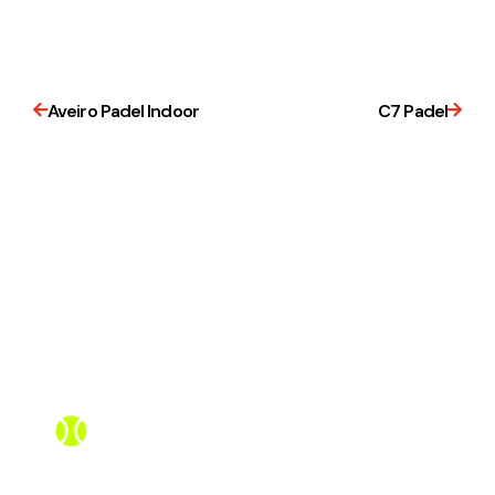
Aveiro Padel Indoor
C7 Padel
Assistente PadelBox
Online agora