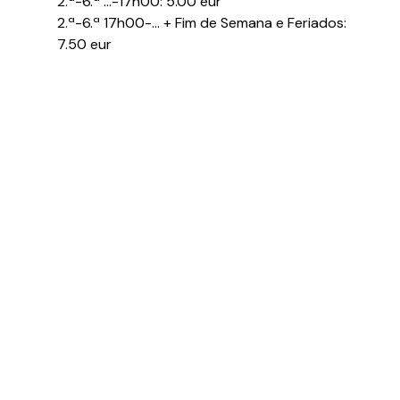
2.ª-6.ª ...-17h00: 5.00 eur
2.ª-6.ª 17h00-... + Fim de Semana e Feriados:
7.50 eur