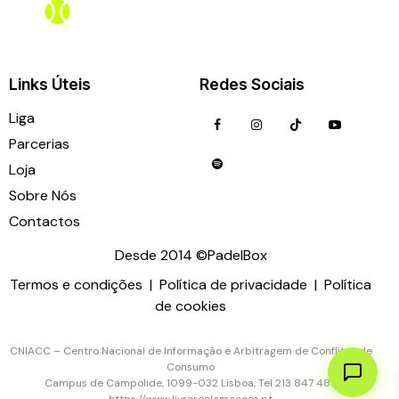
Links Úteis
Redes Sociais
Liga
Parcerias
Loja
Sobre Nós
Contactos
Desde 2014 ©PadelBox
Termos e condições
|
Política de privacidade
|
Política
ligas@padelbox.pt
935 137 520
de cookies
CNIACC – Centro Nacional de Informação e Arbitragem de Conflitos de
Consumo
Campus de Campolide, 1099-032 Lisboa, Tel 213 847 484
https://www.livroreclamacoes.pt