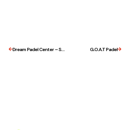
Dream Padel Center – Setúbal
G.O.A.T Padel
Assistente PadelBox
Online agora