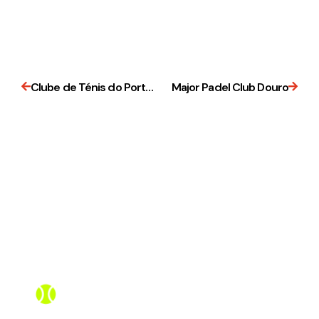
Clube de Ténis do Porto – Padel
Major Padel Club Douro
Assistente PadelBox
Online agora