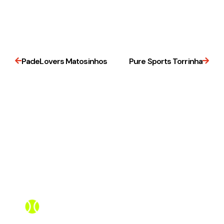
PadeLovers Matosinhos
Pure Sports Torrinha
Assistente PadelBox
Online agora