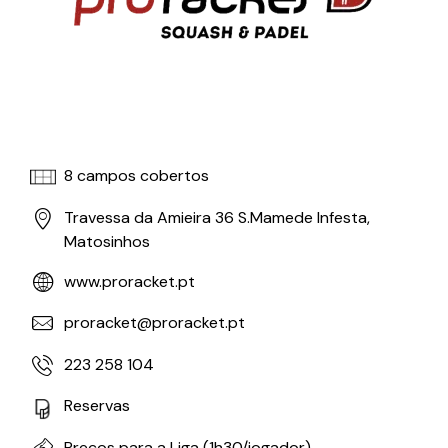
8 campos cobertos
Travessa da Amieira 36 S.Mamede Infesta,
Matosinhos
www.proracket.pt
proracket@proracket.pt
223 258 104
Reservas
Preços para a Liga (1h30/jogador)