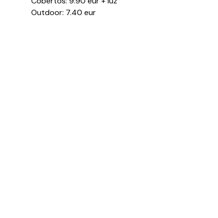
​Cobertos: 9.90 eur + luz
Outdoor: 7.40 eur