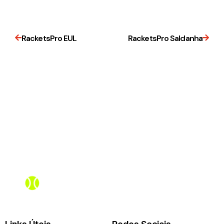
RacketsPro EUL
RacketsPro Saldanha
Assistente PadelBox
Online agora