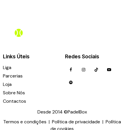
Online agora
Links Úteis
Redes Sociais
Liga
Parcerias
Loja
Sobre Nós
Contactos
Desde 2014 ©PadelBox
Termos e condições
|
Política de privacidade
|
Política
ligas@padelbox.pt
935 137 520
de cookies