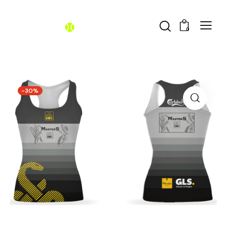
0
-30%