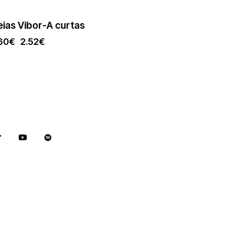
Assistente PadelBox
ias Vibor-A curtas
Online agora
60
€
2.52
€