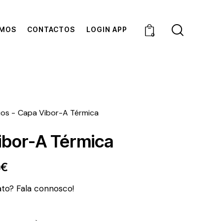
OMOS
CONTACTOS
LOGIN APP
0
ios
Capa Vibor-A Térmica
ibor-A Térmica
4
€
ato? Fala connosco!