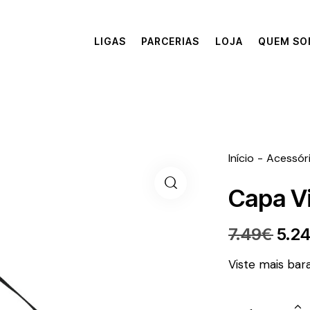
LIGAS
PARCERIAS
LOJA
QUEM S
Início
Acessór
Capa V
7.49
€
5.2
Viste mais bar