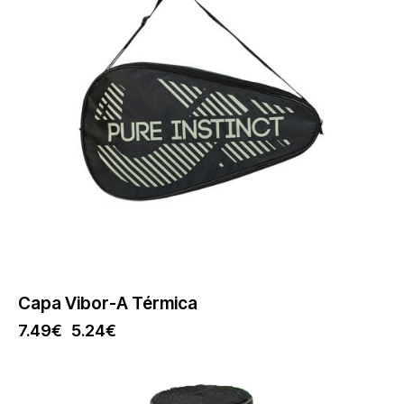
Capa Vibor-A Térmica
7.49
€
5.24
€