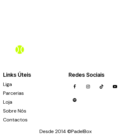
Assistente PadelBox
Online agora
Links Úteis
Redes Sociais
Liga
Parcerias
Loja
Sobre Nós
Contactos
Desde 2014 ©PadelBox
ligas@padelbox.pt
935 137 520