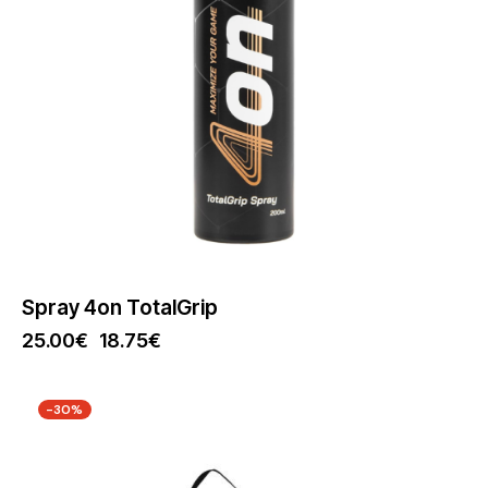
Spray 4on TotalGrip
25.00
€
18.75
€
-30%