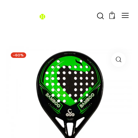
0
-60%