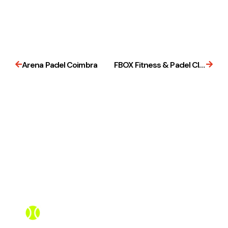
Arena Padel Coimbra
FBOX Fitness & Padel Club
Assistente PadelBox
Online agora