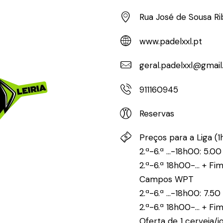
Rua José de Sousa Ri
www.padelxxl.pt
geral.padelxxl@gmai
911160945
Reservas
Preços para a Liga (
2.ª-6.ª ...-18h00: 5.00
2.ª-6.ª 18h00-... + F
Campos WPT
2.ª-6.ª ...-18h00: 7.50
2.ª-6.ª 18h00-... + F
Oferta de 1 cerveja/j